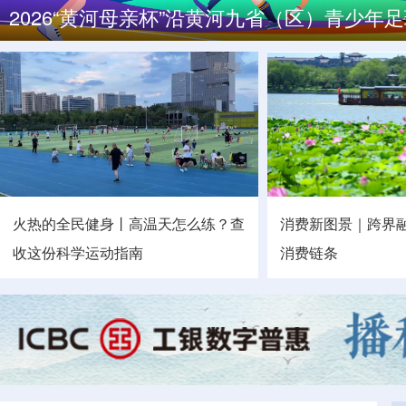
我国最大直径土压平衡盾构高铁隧道开始掘
南水北调中线工程调水突破800亿立方米
2026“黄河母亲杯”沿黄河九省（区）青少年
火热的全民健身丨高温天怎么练？查
消费新图景｜跨界
收这份科学运动指南
消费链条