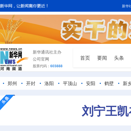
新华
新华通讯社主办
首页
要闻
头条
公司官网
股票代码：
603888
郑州
开封
洛阳
平顶山
安阳
鹤壁
新
刘宁王凯