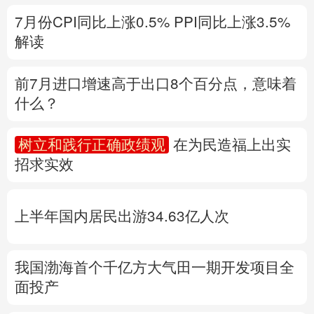
什么？
多语种频道
树立和践行正确政绩观
在为民造福上出实
English
Español
Français
عربى
招求实效
Русский язык
日本語
한국어
上半年国内居民出游34.63亿人次
Deutsch
Português
我国渤海首个千亿方大气田一期开发项目全
面投产
专题丨
“白海豚”与此前的“巴威”有何异同？
台
风红色预警发布
风暴潮和海浪双红警报
地
质灾害橙警