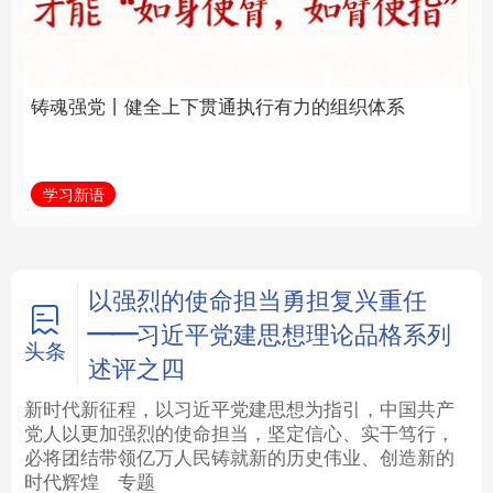
通执行有力的组织体系
福一脉相承
法律
中央文件
金融
汽车
学习新语
学习进行时
食品
人居
信息化
数字经济
学术中国
乡村振兴
银龄
溯源中国
以强烈的使命担当勇担复兴重任
——习近平党建思想理论品格系列
城市
旅游
能源
会展
头条
述评之四
彩票
娱乐
时尚
悦读
新时代新征程，以习近平党建思想为指引，中国共产
党人以更加强烈的使命担当，坚定信心、实干笃行，
必将团结带领亿万人民铸就新的历史伟业、创造新的
公益
一带一路
亚太网
上市公司
时代辉煌
专题
文化产业
地方频道