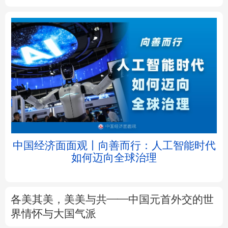
北京
天津
河北
山西
辽宁
吉林
上海
江苏
浙江
安徽
福建
江西
中国经济面面观丨向善而行：人工智能时代
如何迈向全球治理
山东
河南
湖北
湖南
广东
广西
海南
重庆
各美其美，美美与共——中国元首外交的世
四川
贵州
云南
西藏
界情怀与大国气派
陕西
甘肃
青海
宁夏
7月份CPI同比上涨0.5%
PPI同比上涨3.5%
解读
新疆
内蒙古
黑龙江
前7月进口增速高于出口8个百分点，意味着