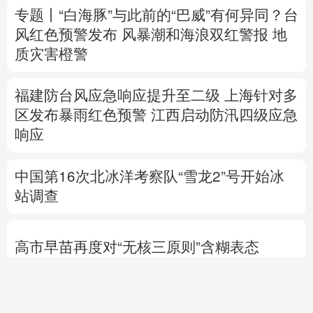
福建防台风应急响应提升至二级
上海针对多
区发布暴雨红色预警
江西启动防汛四级应急
响应
中国第16次北冰洋考察队“雪龙2”号开始冰
站调查
高市早苗再度对“无核三原则”含糊表态
“枪口对准了我”，记者直击以军巴勒斯坦军
事行动
专题丨
伊：重开霍尔木兹海峡前提是美满足
5个条件
美国防部要求军工企业“大幅加