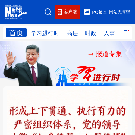
客户端
网站无障碍
PC版本
首页
网站地图
学习进行时
高层
时政
人事
国际
报道专集
学习进行时
高层
时政
人事
国际
财经
网评
港澳
台湾
思客智库
全球连线
教育
科技
科创
量子
体育
文化
书画
健康
军事
铸魂强党丨健全上下贯
人民的健康、体质、幸
访谈
视频
图片
政务