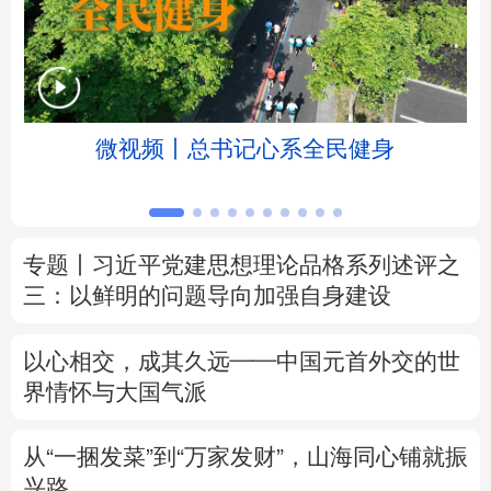
北京
天津
河北
山西
辽宁
吉林
上海
江苏
微视频丨总书记心系全民健身
浙江
安徽
福建
江西
山东
河南
湖北
湖南
专题丨
习近平党建思想理论品格系列述评之
广东
广西
海南
重庆
三：以鲜明的问题导向加强自身建设
四川
贵州
云南
西藏
以心相交，成其久远——中国元首外交的世
陕西
甘肃
青海
宁夏
界情怀与大国气派
新疆
内蒙古
黑龙江
从“一捆发菜”到“万家发财”，山海同心铺就振
兴路