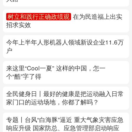
多语种频道
树立和践行正确政绩观
在为民造福上出实
招求实效
English
Español
Français
عربى
Русский язык
日本語
한국어
今年上半年人形机器人领域新设企业11.6万
户
Deutsch
Português
来这里“Cool一夏”
这样的中国，怎一
个“酷”字了得
全民健身日丨
最好的健康是把运动融入日常
家门口的运动场地，你都了解吗？
专题丨
台风“白海豚”逼近 重大气象灾害应急
响应升级
国家防总、应急管理部启动响应