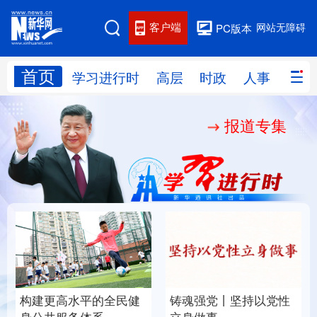
客户端
网站无障碍
PC版本
首页
网站地图
学习进行时
高层
时政
人事
国际
报道专集
学习进行时
高层
时政
人事
国际
财经
网评
港澳
台湾
思客智库
全球连线
教育
科技
科创
量子
体育
文化
书画
健康
军事
构建更高水平的全民健
铸魂强党丨坚持以党性
访谈
视频
图片
政务