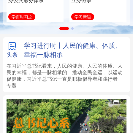
身公共服务体系
立身做事
法律
中央文件
金融
汽车
学而时习之
学习新语
食品
人居
信息化
数字经济
学术中国
乡村振兴
银龄
溯源中国
学习进行时丨人民的健康、体质、
幸福一脉相承
头条
城市
旅游
能源
会展
在习近平总书记看来，人民的健康、人民的体质、人
民的幸福，都是一脉相承的
推动全民全运，以运动
彩票
娱乐
时尚
悦读
促健康，习近平总书记一直是积极倡导者和践行者
专题
公益
一带一路
亚太网
上市公司
文化产业
地方频道