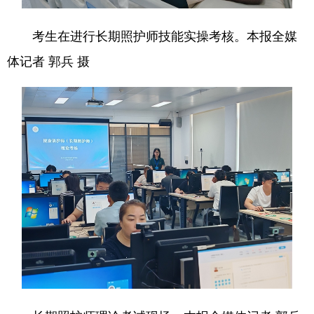
陕西
甘肃
青海
考生在进行长期照护师技能实操考核。本报全媒
宁夏
新疆
内蒙古
体记者 郭兵 摄
黑龙江
多语种频道
English
Español
Français
عربى
Русский язык
日本語
한국어
Deutsch
Português