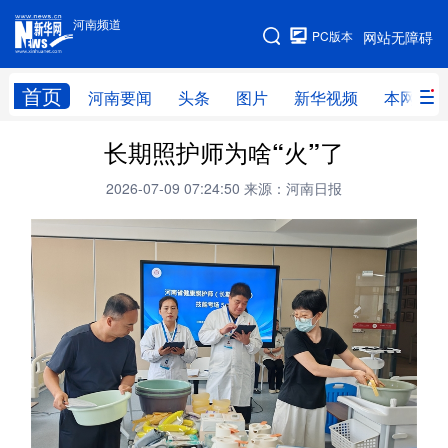
河南频道
河南频道
PC版本
网站无障碍
网站地图
首页
河南要闻
头条
图片
新华视频
本网原创
长期照护师为啥“火”了
频道首页
河南要闻
头条
2026-07-09 07:24:50
来源：河南日报
图片
本网原创
新华访谈
直播
新华社记者看河南
领导活动报道集
廉政
人事
新华视频
专题
网群推广
地方动态
乡村振兴
工业能源
科教兴省
民生社会
医疗健康
金融兴豫
文旅新探
豫股百家