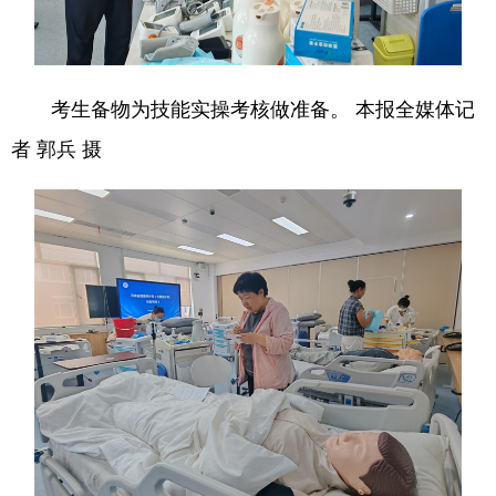
地方频道
考生备物为技能实操考核做准备。 本报全媒体记
北京
天津
河北
者 郭兵 摄
山西
辽宁
吉林
上海
江苏
浙江
安徽
福建
江西
山东
河南
湖北
湖南
广东
广西
海南
重庆
四川
贵州
云南
西藏