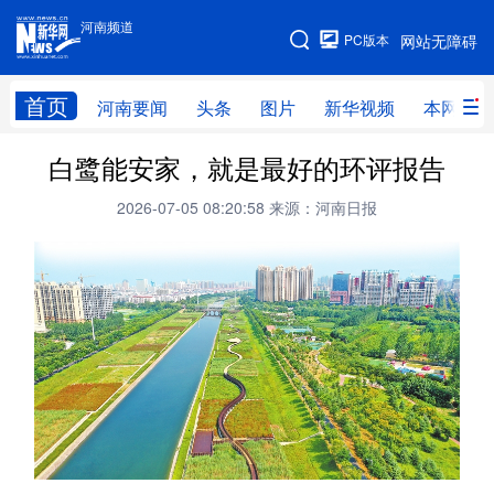
河南频道
河南频道
PC版本
网站无障碍
网站地图
首页
河南要闻
头条
图片
新华视频
本网原创
白鹭能安家，就是最好的环评报告
频道首页
河南要闻
头条
2026-07-05 08:20:58
来源：河南日报
图片
本网原创
新华访谈
直播
新华社记者看河南
领导活动报道集
廉政
人事
新华视频
专题
网群推广
地方动态
乡村振兴
工业能源
科教兴省
民生社会
医疗健康
金融兴豫
文旅新探
豫股百家