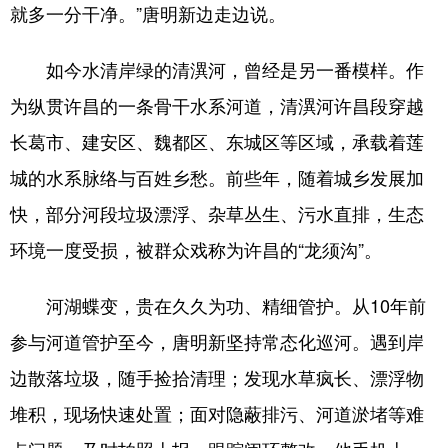
陕西
甘肃
青海
就多一分干净。”唐明新边走边说。
宁夏
新疆
内蒙古
如今水清岸绿的清潩河，曾经是另一番模样。作
黑龙江
为纵贯许昌的一条骨干水系河道，清潩河许昌段穿越
长葛市、建安区、魏都区、东城区等区域，承载着莲
多语种频道
城的水系脉络与百姓乡愁。前些年，随着城乡发展加
快，部分河段垃圾漂浮、杂草丛生、污水直排，生态
English
Español
Français
环境一度受损，被群众戏称为许昌的“龙须沟”。
عربى
Русский язык
日本語
한국어
Deutsch
河湖蝶变，贵在久久为功、精细管护。从10年前
Português
参与河道管护至今，唐明新坚持常态化巡河。遇到岸
边散落垃圾，随手捡拾清理；发现水草疯长、漂浮物
堆积，现场快速处置；面对隐蔽排污、河道淤堵等难