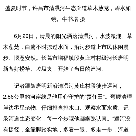
盛夏时节，许昌市清潩河生态廊道草木葱茏，碧水如
镜。牛书培 摄
地方频道
6月29日，清晨的阳光洒落清潩河，水波潋滟、草
北京
天津
河北
木葱茏，白鹭不时掠过水面，沿河步道上市民休闲漫
山西
辽宁
吉林
步、惬意安然。长葛市增福镇段黄庄村村级河长唐明
上海
江苏
浙江
新备好捞竿、垃圾夹，开始了当日的巡河。
安徽
福建
江西
记者跟随唐明新沿清潩河黄庄村段徒步巡河，
山东
河南
湖北
2.86公里的河岸线是他用心守护的“责任田”。弯腰清理
湖南
广东
广西
岸边零星杂物、仔细排查排水口、观察水面水质、记
海南
重庆
四川
录河道生态变化，每一个步骤他都娴熟认真。“巡河没
贵州
云南
西藏
有捷径，全靠脚踏实地，多看一眼、多走一步，河道