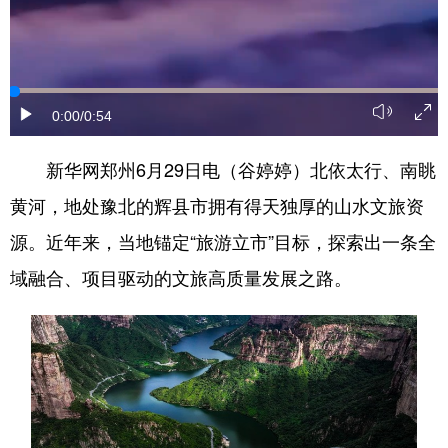
陕西
甘肃
青海
宁夏
新疆
内蒙古
黑龙江
0:00
/0:54
多语种频道
新华网郑州6月29日电（谷婷婷）北依太行、南眺
黄河，地处豫北的辉县市拥有得天独厚的山水文旅资
English
Español
Français
源。近年来，当地锚定“旅游立市”目标，探索出一条全
عربى
Русский язык
域融合、项目驱动的文旅高质量发展之路。
日本語
한국어
Deutsch
Português