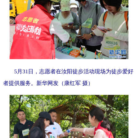
地方频道
北京
天津
河北
山西
辽宁
吉林
上海
江苏
浙江
5月31日，志愿者在汝阳徒步活动现场为徒步爱好
安徽
福建
江西
者提供服务。新华网发（康红军 摄）
山东
河南
湖北
湖南
广东
广西
海南
重庆
四川
贵州
云南
西藏