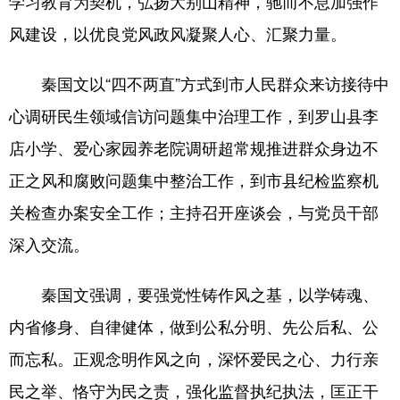
学习教育为契机，弘扬大别山精神，驰而不息加强作
风建设，以优良党风政风凝聚人心、汇聚力量。
地方频道
秦国文以“四不两直”方式到市人民群众来访接待中
北京
天津
河北
心调研民生领域信访问题集中治理工作，到罗山县李
山西
辽宁
吉林
店小学、爱心家园养老院调研超常规推进群众身边不
正之风和腐败问题集中整治工作，到市县纪检监察机
上海
江苏
浙江
关检查办案安全工作；主持召开座谈会，与党员干部
安徽
福建
江西
深入交流。
山东
河南
湖北
秦国文强调，要强党性铸作风之基，以学铸魂、
湖南
广东
广西
内省修身、自律健体，做到公私分明、先公后私、公
海南
重庆
四川
而忘私。正观念明作风之向，深怀爱民之心、力行亲
贵州
云南
西藏
民之举、恪守为民之责，强化监督执纪执法，匡正干