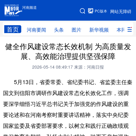
河南频道
河南频道
PC版本
网站无障碍
网站地图
首页
河南要闻
头条
图片
新华视频
本网原创
健全作风建设常态长效机制 为高质量发
频道首页
河南要闻
头条
展、高效能治理提供坚强保障
图片
本网原创
新华访谈
2026-05-14 08:49:17
来源：河南日报
直播
新华社记者看河南
领导活动报道集
5月13日，省委常委、省纪委书记、省监委主任秦
廉政
人事
新华视频
国文到信阳市调研作风建设常态化长效化工作，强调
专题
网群推广
地方动态
要深学细悟习近平总书记关于加强党的作风建设的重
乡村振兴
工业能源
科教兴省
要论述和在河南考察时重要讲话精神，落实中央纪委
民生社会
医疗健康
金融兴豫
国家监委及省委部署要求，以树立和践行正确政绩观
文旅新探
豫股百家