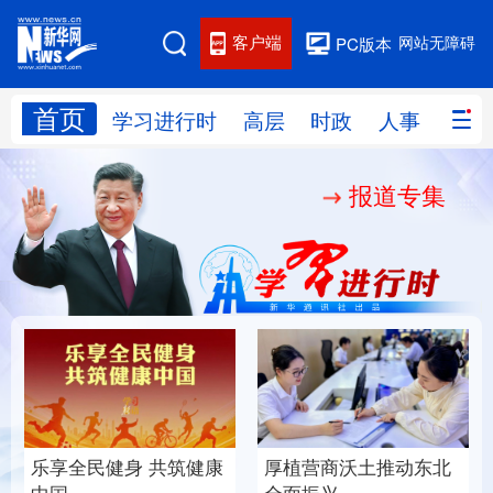
客户端
网站无障碍
PC版本
首页
网站地图
学习进行时
高层
时政
人事
国际
报道专集
学习进行时
高层
时政
人事
国际
财经
网评
港澳
台湾
思客智库
全球连线
教育
科技
科创
量子
体育
文化
书画
健康
军事
乐享全民健身 共筑健康
厚植营商沃土推动东北
访谈
视频
图片
政务