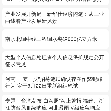
多语种频道
产业发展开新局丨
新华社经济随笔：从工业
曲线看产业发展新风景
English
Español
Français
عربى
Русский язык
日本語
한국어
南水北调中线工程调水突破800亿立方米
Deutsch
Português
大型个人信息处理者个人信息保护规定公开
征求意见
河南“三支一扶”招募笔试确认存在作弊犯罪
行为
定于8月22日重新组织笔试
专题丨
台湾发布“白海豚”海上警报
福建、
浙
江防台风Ⅲ级响应
河北暴雨Ⅳ级应急响应