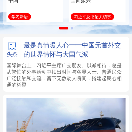
中国
全面振兴
法律
中央文件
金融
汽车
学习新语
习近平总书记关切事
食品
人居
信息化
数字经济
学术中国
乡村振兴
银龄
溯源中国
最是真情暖人心——中国元首外交
的世界情怀与大国气派
头条
城市
旅游
能源
会展
国际舞台上，习近平主席广交朋友、以诚相待，总是
从繁忙的外事活动中抽出时间与各界人士、普通民众
彩票
娱乐
时尚
悦读
广泛接触和交流，留下无数动人瞬间，搭建起民心相
通的桥梁
公益
一带一路
亚太网
上市公司
文化产业
地方频道