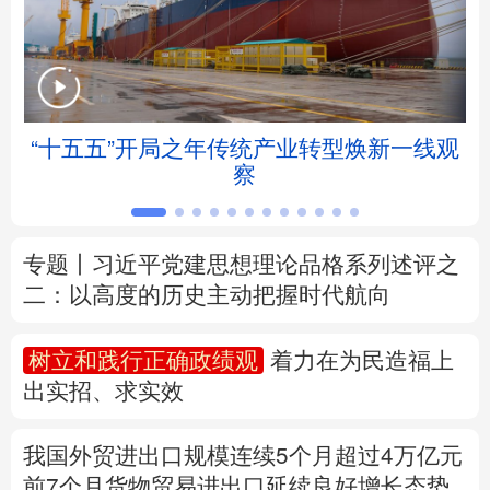
北京
天津
河北
山西
辽宁
吉林
上海
江苏
“十五五”开局之年传统产业转型焕新一线观
浙江
安徽
福建
江西
察
山东
河南
湖北
湖南
专题丨
习近平党建思想理论品格系列述评之
广东
广西
海南
重庆
二：以高度的历史主动把握时代航向
四川
贵州
云南
西藏
树立和践行正确政绩观
着力在为民造福上
陕西
甘肃
青海
宁夏
出实招、求实效
新疆
内蒙古
黑龙江
我国外贸进出口规模连续5个月超过4万亿元
前7个月货物贸易进出口延续良好增长态势